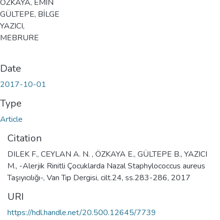
ÖZKAYA, EMİN
GÜLTEPE, BİLGE
YAZICI,
MEBRURE
Date
2017-10-01
Type
Article
Citation
DILEK F., CEYLAN A. N. , ÖZKAYA E., GÜLTEPE B., YAZICI
M., -Alerjik Rinitli Çocuklarda Nazal Staphylococcus aureus
Taşıyıcılığı-, Van Tıp Dergisi, cilt.24, ss.283-286, 2017
URI
https://hdl.handle.net/20.500.12645/7739