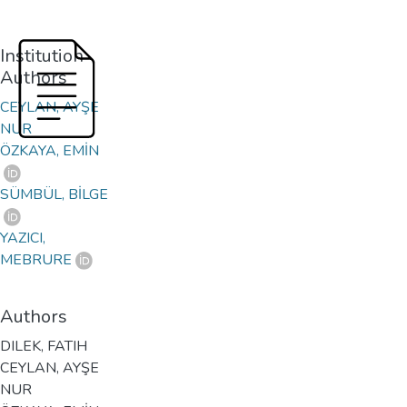
Institution
Authors
CEYLAN, AYŞE
NUR
ÖZKAYA, EMİN
SÜMBÜL, BİLGE
YAZICI,
MEBRURE
Authors
DILEK, FATIH
CEYLAN, AYŞE
NUR