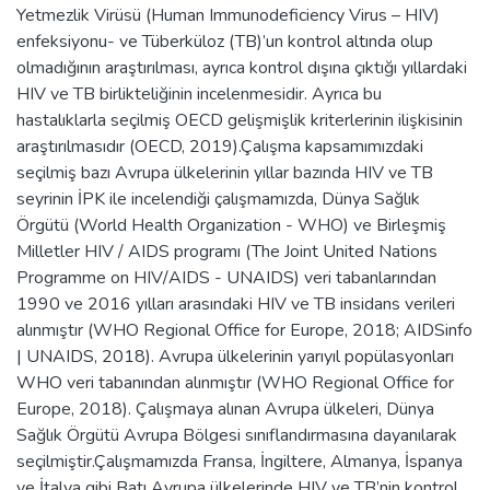
Yetmezlik Virüsü (Human Immunodeficiency Virus – HIV)
enfeksiyonu- ve Tüberküloz (TB)’un kontrol altında olup
olmadığının araştırılması, ayrıca kontrol dışına çıktığı yıllardaki
HIV ve TB birlikteliğinin incelenmesidir. Ayrıca bu
hastalıklarla seçilmiş OECD gelişmişlik kriterlerinin ilişkisinin
araştırılmasıdır (OECD, 2019).Çalışma kapsamımızdaki
seçilmiş bazı Avrupa ülkelerinin yıllar bazında HIV ve TB
seyrinin İPK ile incelendiği çalışmamızda, Dünya Sağlık
Örgütü (World Health Organization - WHO) ve Birleşmiş
Milletler HIV / AIDS programı (The Joint United Nations
Programme on HIV/AIDS - UNAIDS) veri tabanlarından
1990 ve 2016 yılları arasındaki HIV ve TB insidans verileri
alınmıştır (WHO Regional Office for Europe, 2018; AIDSinfo
| UNAIDS, 2018). Avrupa ülkelerinin yarıyıl popülasyonları
WHO veri tabanından alınmıştır (WHO Regional Office for
Europe, 2018). Çalışmaya alınan Avrupa ülkeleri, Dünya
Sağlık Örgütü Avrupa Bölgesi sınıflandırmasına dayanılarak
seçilmiştir.Çalışmamızda Fransa, İngiltere, Almanya, İspanya
ve İtalya gibi Batı Avrupa ülkelerinde HIV ve TB’nin kontrol