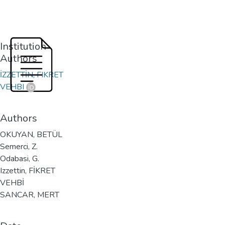
Institution
Authors
İZZETTİN, FIKRET
VEHBI
Authors
OKUYAN, BETÜL
Semerci, Z.
Odabasi, G.
Izzettin, FİKRET
VEHBİ
SANCAR, MERT