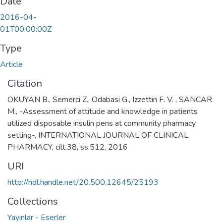
Date
2016-04-
01T00:00:00Z
Type
Article
Citation
OKUYAN B., Semerci Z., Odabasi G., Izzettin F. V. , SANCAR
M., -Assessment of attitude and knowledge in patients
utilized disposable insulin pens at community pharmacy
setting-, INTERNATIONAL JOURNAL OF CLINICAL
PHARMACY, cilt.38, ss.512, 2016
URI
http://hdl.handle.net/20.500.12645/25193
Collections
Yayınlar - Eserler