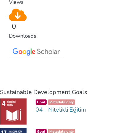
Views
0
Downloads
Sustainable Development Goals
Goal
Metadata only
04 - Nitelikli Eğitim
Goal
Metadata only