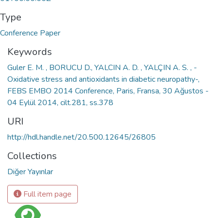
Type
Conference Paper
Keywords
Guler E. M. , BORUCU D., YALCIN A. D. , YALÇIN A. S. , -
Oxidative stress and antioxidants in diabetic neuropathy-,
FEBS EMBO 2014 Conference, Paris, Fransa, 30 Ağustos -
04 Eylül 2014, cilt.281, ss.378
URI
http://hdl.handle.net/20.500.12645/26805
Collections
Diğer Yayınlar
Full item page