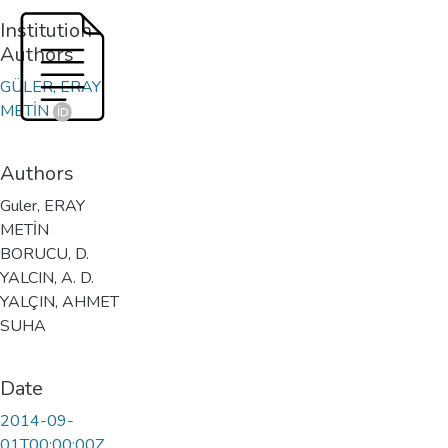
Institution
Authors
GÜLER, ERAY
METİN
Authors
Guler, ERAY
METİN
BORUCU, D.
YALCIN, A. D.
YALÇIN, AHMET
SUHA
Date
2014-09-
01T00:00:00Z