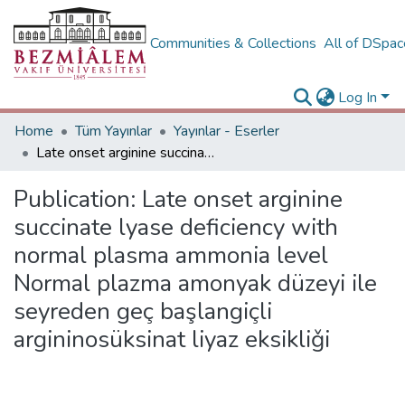
Communities & Collections
All of DSpa
Log In
Home
Tüm Yayınlar
Yayınlar - Eserler
Late onset arginine succinate lyase deficiency with normal plasma ammonia level Normal plazma amonyak düzeyi ile seyreden geç başlangiçli argininosüksinat liyaz eksikliǧi
Publication:
Late onset arginine
succinate lyase deficiency with
normal plasma ammonia level
Normal plazma amonyak düzeyi ile
seyreden geç başlangiçli
argininosüksinat liyaz eksikliǧi