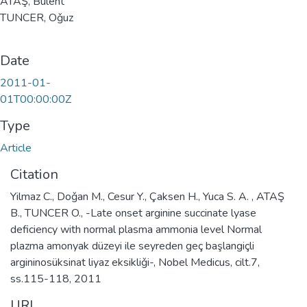
ATAŞ, Bülent
TUNCER, Oǧuz
Date
2011-01-
01T00:00:00Z
Type
Article
Citation
Yilmaz C., Doǧan M., Cesur Y., Çaksen H., Yuca S. A. , ATAŞ
B., TUNCER O., -Late onset arginine succinate lyase
deficiency with normal plasma ammonia level Normal
plazma amonyak düzeyi ile seyreden geç başlangiçli
argininosüksinat liyaz eksikliǧi-, Nobel Medicus, cilt.7,
ss.115-118, 2011
URI