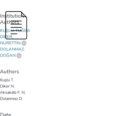
Institution
Authors
KUŞLU, TUĞBA
DİKER,
NURETTİN
DOLANMAZ,
DOĞAN
Authors
Kuşlu T.
Diker N.
Aksakallı F. N.
Dolanmaz D.
Date