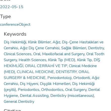
2022-05-15
Type
conferenceObject
Keywords
Diş Hekimliği
,
Klinik Bilimler
,
Ağız, Diş-Çene Hastalıkları ve
Cerrahisi
,
Ağız Diş Çene Cerrahisi
,
Sağlık Bilimleri
,
Dentistry
,
Clinical Sciences
,
Oral, Maxillofacial and Surgery
,
Oral Tooth
Surgery
,
Health Sciences
,
Klinik Tıp (MED)
,
Klinik Tıp
,
DİŞ
HEKİMLİĞİ, ORAL CERRAHİ VE TIP
,
Clinical Medicine
(MED)
,
CLINICAL MEDICINE
,
DENTISTRY, ORAL
SURGERY & MEDICINE
,
Periodontoloji
,
Ortodonti
,
Ağız
Cerrahisi
,
Diş Hijyeni
,
Dişçilik Hizmetleri
,
Diş Hekimliği
(çeşitli)
,
Periodontics
,
Orthodontics
,
Oral Surgery
,
Dental
Hygiene
,
Dental Assisting
,
Dentistry (miscellaneous)
,
General Dentistry