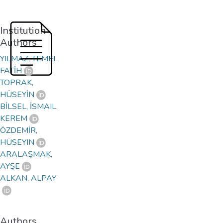
Institution
Authors
YILMAZ, TEMEL
FATİH
TOPRAK,
HÜSEYİN
BİLSEL, İSMAIL
KEREM
ÖZDEMİR,
HÜSEYIN
ARALAŞMAK,
AYŞE
ALKAN, ALPAY
Authors