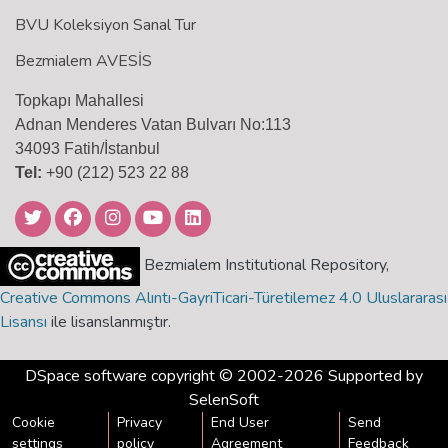
BVU Koleksiyon Sanal Tur
Bezmialem AVESİS
Topkapı Mahallesi
Adnan Menderes Vatan Bulvarı No:113
34093 Fatih/İstanbul
Tel:
+90 (212) 523 22 88
Bezmialem Institutional Repository,
Creative Commons Alıntı-GayriTicari-Türetilemez 4.0 Uluslararası
Lisansı
ile lisanslanmıştır.
DSpace software
copyright © 2002-2026 Supported by
SelenSoft
Cookie
Privacy
End User
Send
settings
policy
Agreement
Feedback