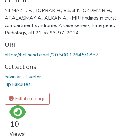
Citation
YILMAZ T. F. , TOPRAK H., Bilsel K., ÖZDEMİR H.,
ARALAŞMAK A., ALKAN A., -MRI findings in crural
compartment syndrome: A case series-, Emergency
Radiology, cilt.21, ss.93-97, 2014
URI
https://hdl.handle.net/20.500.12645/1857
Collections
Yayınlar - Eserler
Tıp Fakültesi
Full item page
10
Views