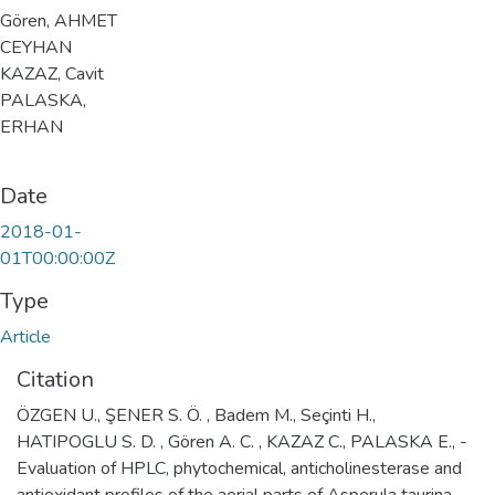
Gören, AHMET
CEYHAN
KAZAZ, Cavit
PALASKA,
ERHAN
Date
2018-01-
01T00:00:00Z
Type
Article
Citation
ÖZGEN U., ŞENER S. Ö. , Badem M., Seçinti H.,
HATIPOGLU S. D. , Gören A. C. , KAZAZ C., PALASKA E., -
Evaluation of HPLC, phytochemical, anticholinesterase and
antioxidant profiles of the aerial parts of Asperula taurina