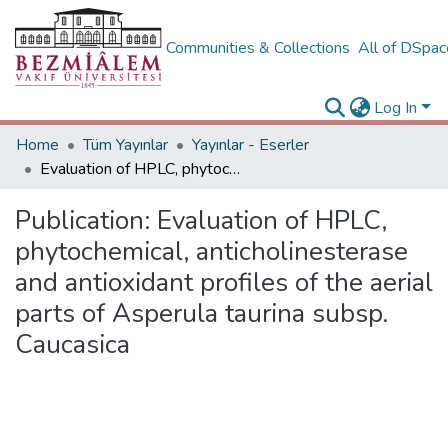
Communities & Collections
All of DSpa
Log In
Home
Tüm Yayınlar
Yayınlar - Eserler
Evaluation of HPLC, phytochemical, anticholinesterase and antioxidant profiles of the aerial parts of Asperula taurina subsp. Caucasica
Publication:
Evaluation of HPLC,
phytochemical, anticholinesterase
and antioxidant profiles of the aerial
parts of Asperula taurina subsp.
Caucasica