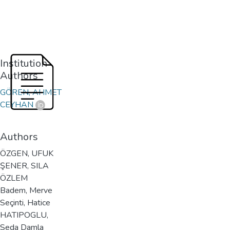
Institution
Authors
GÖREN, AHMET
CEYHAN
Authors
ÖZGEN, UFUK
ŞENER, SILA
ÖZLEM
Badem, Merve
Seçinti, Hatice
HATIPOGLU,
Seda Damla