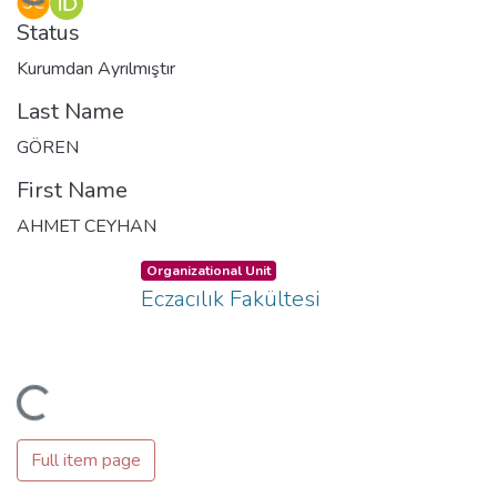
oading...
Status
Kurumdan Ayrılmıştır
Last Name
GÖREN
First Name
AHMET CEYHAN
Organizational Unit
Eczacılık Fakültesi
oading...
Full item page