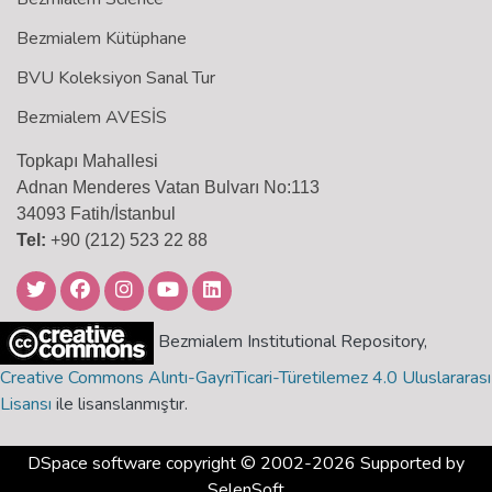
Bezmialem Kütüphane
BVU Koleksiyon Sanal Tur
Bezmialem AVESİS
Topkapı Mahallesi
Adnan Menderes Vatan Bulvarı No:113
34093 Fatih/İstanbul
Tel:
+90 (212) 523 22 88
Bezmialem Institutional Repository,
Creative Commons Alıntı-GayriTicari-Türetilemez 4.0 Uluslararası
Lisansı
ile lisanslanmıştır.
DSpace software
copyright © 2002-2026 Supported by
SelenSoft