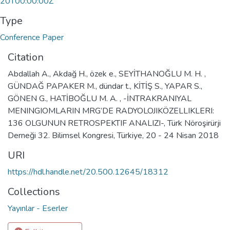
20T00:00:00Z
Type
Conference Paper
Citation
Abdallah A., Akdağ H., özek e., SEYİTHANOĞLU M. H. ,
GÜNDAĞ PAPAKER M., dündar t., KİTİŞ S., YAPAR S.,
GÖNEN G., HATİBOĞLU M. A. , -İNTRAKRANIYAL
MENINGIOMLARIN MRG’DE RADYOLOJIKÖZELLIKLERI:
136 OLGUNUN RETROSPEKTIF ANALIZI-, Türk Nöroşirürji
Derneği 32. Bilimsel Kongresi, Türkiye, 20 - 24 Nisan 2018
URI
https://hdl.handle.net/20.500.12645/18312
Collections
Yayınlar - Eserler