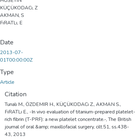
HÜSEYİN
KÜÇÜKODACı, Z
AKMAN, S
FıRATLı, E
Date
2013-07-
01T00:00:00Z
Type
Article
Citation
Tunalı M., ÖZDEMIR H., KÜÇÜKODACı Z., AKMAN S.,
FıRATLı E., -In vivo evaluation of titanium-prepared platelet-
rich fibrin (T-PRF): a new platelet concentrate.-, The British
journal of oral &amp; maxillofacial surgery, cilt.51, ss.438-
43, 2013