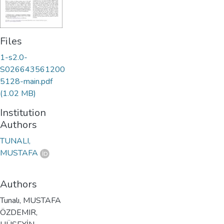
Files
1-s2.0-
S026643561200
5128-main.pdf
(1.02 MB)
Institution
Authors
TUNALI,
MUSTAFA
Authors
Tunalı, MUSTAFA
ÖZDEMIR,