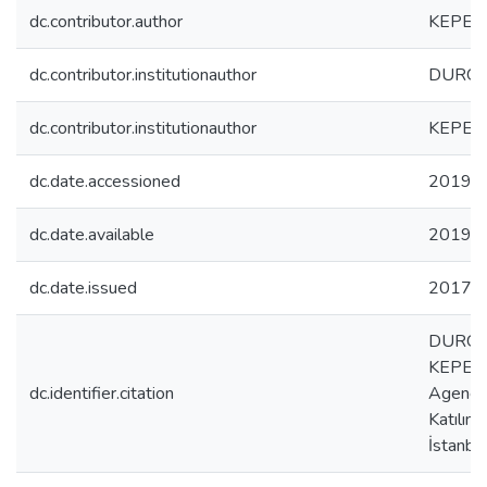
dc.contributor.author
KEPEN
dc.contributor.institutionauthor
DURGUT
dc.contributor.institutionauthor
KEPEN
dc.date.accessioned
2019-1
dc.date.available
2019-1
dc.date.issued
2017-
DURGUT 
KEPENE
dc.identifier.citation
Agenezi
Katılıml
İstanbu