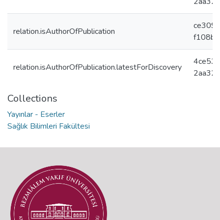
2aa32
ce3099
relation.isAuthorOfPublication
f108b
4ce533
relation.isAuthorOfPublication.latestForDiscovery
2aa32
Collections
Yayınlar - Eserler
Sağlık Bilimleri Fakültesi