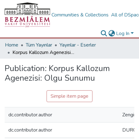
Communities & Collections
All of DSpa
Log In
Home
Tüm Yayınlar
Yayınlar - Eserler
Korpus Kallozum Agenezisi: Olgu Sunumu
Publication:
Korpus Kallozum
Agenezisi: Olgu Sunumu
Simple item page
dc.contributor.author
Zengin 
dc.contributor.author
DURGUT