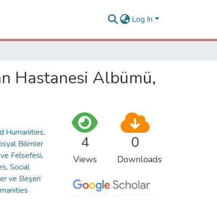
Log In
van Hastanesi Albümü,
nd Humanities
,
4
0
osyal Bilimler
i ve Felsefesi
,
Views
Downloads
es
,
Social
ler ve Beşeri
umanities