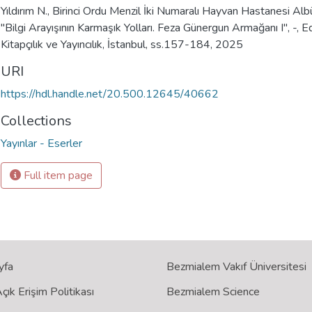
Yıldırım N., Birinci Ordu Menzil İki Numaralı Hayvan Hastanesi A
"Bilgi Arayışının Karmaşık Yolları. Feza Günergun Armağanı I", -, Ed
Kitapçılık ve Yayıncılık, İstanbul, ss.157-184, 2025
URI
https://hdl.handle.net/20.500.12645/40662
Collections
Yayınlar - Eserler
Full item page
yfa
Bezmialem Vakıf Üniversitesi
ık Erişim Politikası
Bezmialem Science