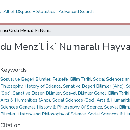
s
All of DSpace
Statistics
Advanced Search
Birinci Ordu Menzil İki Numaralı Hayvan Hastanesi Albümü, 1915
Ordu Menzil İki Numaralı Hay
Keywords
Sosyal ve Beşeri Bilimler
,
Felsefe
,
Bilim Tarihi
,
Social Sciences a
Philosophy
,
History of Science
,
Sanat ve Beşeri Bilimler (Ahci)
,
S
(Soc)
,
Sanat ve Beşeri Bilimler
,
Sosyal Bilimler Genel
,
Bilim Tarih
Arts & Humanities (Ahci)
,
Social Sciences (Soc)
,
Arts & Humaniti
Sciences General
,
History & Philosophy Of Science
,
Sosyal Bilim
Bilimler
,
History and Philosophy of Science
,
Social Sciences & H
Citation