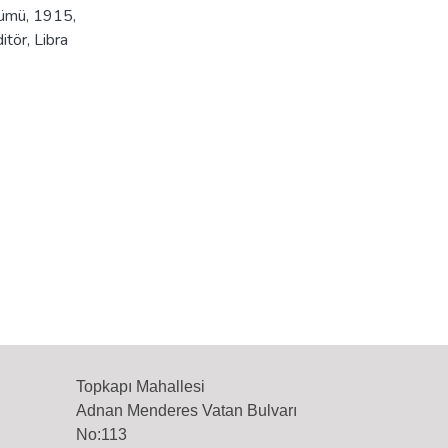
lbümü, 1915,
itör, Libra
Topkapı Mahallesi
Adnan Menderes Vatan Bulvarı
No:113