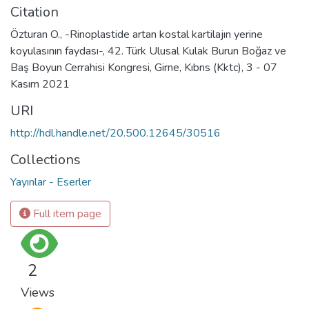
Citation
Özturan O., -Rinoplastide artan kostal kartilajın yerine
koyulasının faydası-, 42. Türk Ulusal Kulak Burun Boğaz ve
Baş Boyun Cerrahisi Kongresi, Girne, Kıbrıs (Kktc), 3 - 07
Kasım 2021
URI
http://hdl.handle.net/20.500.12645/30516
Collections
Yayınlar - Eserler
Full item page
2
Views