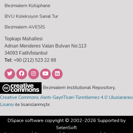
Bezmialem Kütüphane
BVU Koleksiyon Sanal Tur
Bezmialem AVESİS
Topkapı Mahallesi
Adnan Menderes Vatan Bulvarı No:113
34093 Fatih/İstanbul
Tel:
+90 (212) 523 22 88
Bezmialem Institutional Repository,
Creative Commons Alıntı-GayriTicari-Türetilemez 4.0 Uluslararası
Lisansı
ile lisanslanmıştır.
DSpace software
copyright © 2002-2026 Supported by
SelenSoft