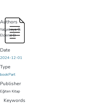
Authors
Yalçınkaya Ö.
Eldeniz D.
Date
2024-12-01
Type
bookPart
Publisher
Eğiten Kitap
Keywords