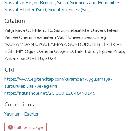
Sosyal ve Beşeri Bilimler
,
Social Sciences and Humanities
,
Sosyal Bilimler (Soc)
,
Social Sciences (Soc)
Citation
Yalçınkaya Ö., Eldeniz D., Sürdürülebilirlikte Üniversitelerin
Yeri ve Önemi Bezmialem Vakıf Üniversitesi Örneği,
"KURAMDAN UYGULAMAYA SÜRDÜRÜLEBİLİRLİK VE
EĞİTİMİ", Oğuz Özdemir,Gülşen Öztürk, Editör, Eğiten Kitap,
Ankara, ss.91-118, 2024
URI
https://www.egitenkitap.com/kuramdan-uygulamaya-
surdurulebilirlik-ve-egitimi
https://hdl.handle.net/20.500.12645/40149
Collections
Yayınlar - Eserler
Full item page