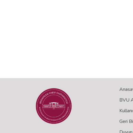
Anasa
BVU Aç
Kullanı
Geri B
Duyuru