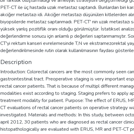
bir farklılık oluşturmadığı ve ameliyat stratejisini değiştirmediği g
PET-CT ile üç hastada uzak metastaz saptandı. Bunlardan biri karac
akciğer metastazı idi. Akciğer metastazı düşünülen kitlelerden al
biyopsilerde metastaz saptanmadı. PET-CT' nin uzak metastazı
yüksek yanlış pozitiflik oranı olduğu görülmüştür. İstatiksel anali
değerlendirme sonucu için anlamlı p değerleri saptanmamıştır. S
CT'yi rektum kanseri evrelemesinde T,N ve ekstramezorektal yay
değerlendirilmesinde rutin olarak kullanılmasının faydası gösteril
Description
Introduction: Colorectal cancers are the most commonly seen can
gastrointestinal tract. Preoperative staging is very important espe
rectal cancer patients. That is because of multipl different man
modalities exist according to staging. Staging prefers to apply a
treatment modality for patient. Purpose: The effect of ERUS, M
CT evaluations of rectal cancer patients on operative strategy w
investigated. Materials and methods: In this study, between oc
april 2012, 30 patients who are diagnosed as rectal cancer clinic
histopathologically are evaluated with ERUS, MR and PET-CT p