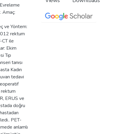
Views
Downloads
. Evreleme
r. Amaç:
ereç ve Yöntem:
 2012 rektum
-CT ile
lar: Ekim
si Tıp
nseri tanısı
hasta Kadın
juvan tedavi
eoperatif
r rektum
 MR, ERUS ve
astada doğru
 hastadan
ledi.. PET-
lemede anlamlı