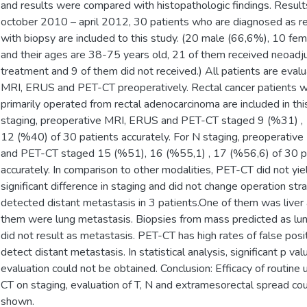
and results were compared with histopathologic findings. Resul
october 2010 – april 2012, 30 patients who are diagnosed as re
with biopsy are included to this study. (20 male (66,6%), 10 fe
and their ages are 38-75 years old, 21 of them received neoadj
treatment and 9 of them did not received.) All patients are eval
MRI, ERUS and PET-CT preoperatively. Rectal cancer patients 
primarily operated from rectal adenocarcinoma are included in thi
staging, preoperative MRI, ERUS and PET-CT staged 9 (%31) , 
12 (%40) of 30 patients accurately. For N staging, preoperativ
and PET-CT staged 15 (%51), 16 (%55,1) , 17 (%56,6) of 30 p
accurately. In comparison to other modalities, PET-CT did not yie
significant difference in staging and did not change operation st
detected distant metastasis in 3 patients.One of them was liver
them were lung metastasis. Biopsies from mass predicted as lu
did not result as metastasis. PET-CT has high rates of false posit
detect distant metastasis. In statistical analysis, significant p val
evaluation could not be obtained. Conclusion: Efficacy of routine
CT on staging, evaluation of T, N and extramesorectal spread co
shown.