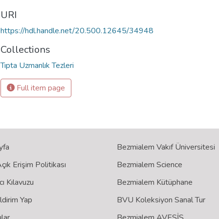
URI
https://hdl.handle.net/20.500.12645/34948
Collections
Tıpta Uzmanlık Tezleri
Full item page
yfa
Bezmialem Vakıf Üniversitesi
ık Erişim Politikası
Bezmialem Science
cı Kılavuzu
Bezmialem Kütüphane
ildirim Yap
BVU Koleksiyon Sanal Tur
lar
Bezmialem AVESİS