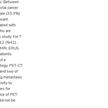
ts: Between
ctal cancer
male (33,3%)
uvant
uated with
who are
s study. For T
12 (%41) ,
e MRI, ERUS
atients
ld a
rategy. PET-CT
 and two of
ng metastasis
ivity to
ues for
 use of PET-
uld not be