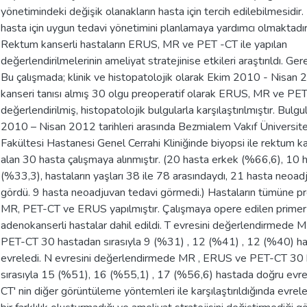
yönetimindeki değişik olanakların hasta için tercih edilebilmesidir
hasta için uygun tedavi yönetimini planlamaya yardımcı olmaktadı
Rektum kanserli hastaların ERUS, MR ve PET -CT ile yapılan
değerlendirilmelerinin ameliyat stratejinise etkileri araştırıldı. G
Bu çalışmada; klinik ve histopatolojik olarak Ekim 2010 - Nisan
kanseri tanısı almış 30 olgu preoperatif olarak ERUS, MR ve PET
değerlendirilmiş, histopatolojik bulgularla karşılaştırılmıştır. Bulgu
2010 – Nisan 2012 tarihleri arasında Bezmialem Vakıf Üniversite
Fakültesi Hastanesi Genel Cerrahi Kliniğinde biyopsi ile rektum ka
alan 30 hasta çalışmaya alınmıştır. (20 hasta erkek (%66,6), 10 
(%33,3), hastaların yaşları 38 ile 78 arasındaydı, 21 hasta neoad
gördü. 9 hasta neoadjuvan tedavi görmedi.) Hastaların tümüne pr
MR, PET-CT ve ERUS yapılmıştır. Çalışmaya opere edilen prime
adenokanserli hastalar dahil edildi. T evresini değerlendirmede
PET-CT 30 hastadan sırasıyla 9 (%31) , 12 (%41) , 12 (%40) h
evreledi. N evresini değerlendirmede MR , ERUS ve PET-CT 30
sırasıyla 15 (%51), 16 (%55,1) , 17 (%56,6) hastada doğru evre
CT' nin diğer görüntüleme yöntemleri ile karşılaştırıldığında evre