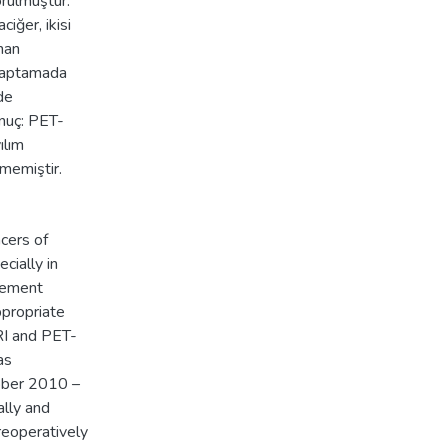
örülmüştür.
iğer, ikisi
ınan
 saptamada
zde
onuç: PET-
ılım
ememiştir.
cers of
cially in
agement
ppropriate
RI and PET-
as
tober 2010 –
ally and
reoperatively