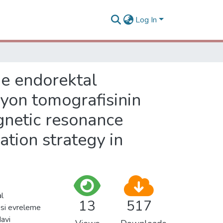
Log In
ne endorektal
syon tomografisinin
agnetic resonance
tion strategy in
al
13
517
esi evreleme
avi