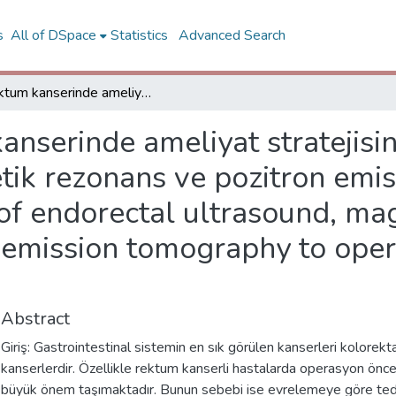
s
All of DSpace
Statistics
Advanced Search
Rektum kanserinde ameliyat stratejisine endorektal ultrasonografi, manyetik rezonans ve pozitron emisyon tomografisinin katkısı / Contribution of endorectal ultrasound, magnetic resonance imaging and positron emission tomography to operation strategy in rectal cancer
nserinde ameliyat stratejisi
tik rezonans ve pozitron emi
n of endorectal ultrasound, m
 emission tomography to opera
Abstract
Giriş: Gastrointestinal sistemin en sık görülen kanserleri kolorekt
kanserlerdir. Özellikle rektum kanserli hastalarda operasyon önc
büyük önem taşımaktadır. Bunun sebebi ise evrelemeye göre ted