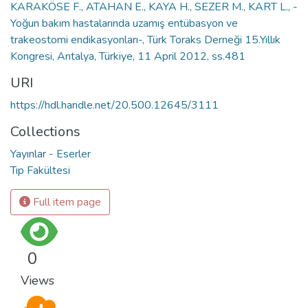
KARAKÖSE F., ATAHAN E., KAYA H., SEZER M., KART L., -
Yoğun bakım hastalarında uzamış entübasyon ve
trakeostomi endikasyonları-, Türk Toraks Derneği 15.Yıllık
Kongresi, Antalya, Türkiye, 11 April 2012, ss.481
URI
https://hdl.handle.net/20.500.12645/3111
Collections
Yayınlar - Eserler
Tıp Fakültesi
Full item page
0
Views