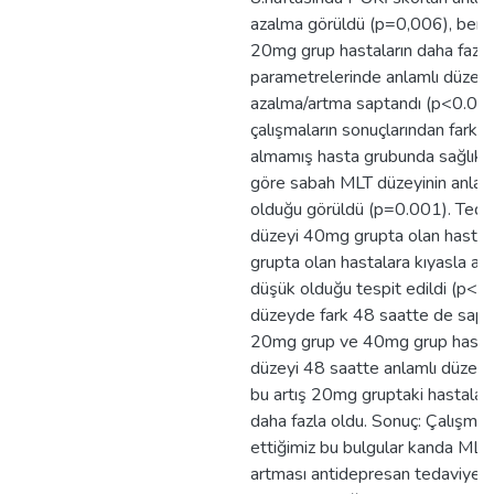
azalma görüldü (p=0,006), benz
20mg grup hastaların daha faz
parametrelerinde anlamlı düzey
azalma/artma saptandı (p<0.05)
çalışmaların sonuçlarından farklı
almamış hasta grubunda sağlıklı
göre sabah MLT düzeyinin anlam
olduğu görüldü (p=0.001). Teda
düzeyi 40mg grupta olan hasta
grupta olan hastalara kıyasla a
düşük olduğu tespit edildi (p<0
düzeyde fark 48 saatte de sapta
20mg grup ve 40mg grup hasta
düzeyi 48 saatte anlamlı düzeyde
bu artış 20mg gruptaki hastala
daha fazla oldu. Sonuç: Çalışma
ettiğimiz bu bulgular kanda MLT
artması antidepresan tedaviye y