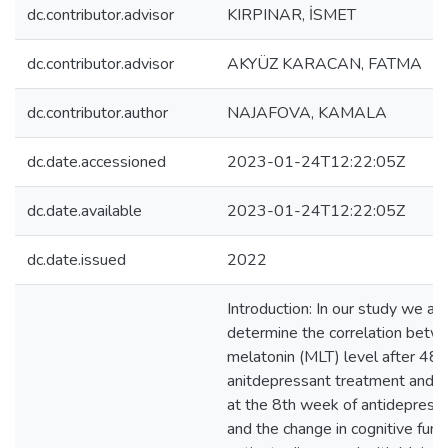
dc.contributor.advisor
KIRPINAR, İSMET
dc.contributor.advisor
AKYÜZ KARACAN, FATMA
dc.contributor.author
NAJAFOVA, KAMALA
dc.date.accessioned
2023-01-24T12:22:05Z
dc.date.available
2023-01-24T12:22:05Z
dc.date.issued
2022
Introduction: In our study we ai
determine the correlation bet
melatonin (MLT) level after 48 
anitdepressant treatment and 
at the 8th week of antidepress
and the change in cognitive funct