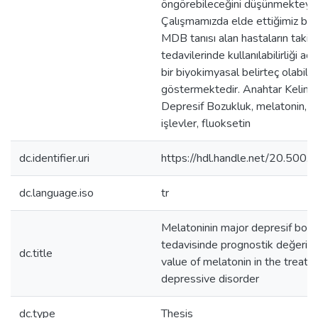
öngörebileceğini düşünmekteyiz
Çalışmamızda elde ettiğimiz bul
MDB tanısı alan hastaların takip
tedavilerinde kullanılabilirliği aç
bir biyokimyasal belirteç olabile
göstermektedir. Anahtar Kelime
Depresif Bozukluk, melatonin, y
işlevler, fluoksetin
dc.identifier.uri
https://hdl.handle.net/20.50
dc.language.iso
tr
Melatoninin major depresif bozu
tedavisinde prognostik değeri /
dc.title
value of melatonin in the treat
depressive disorder
dc.type
Thesis