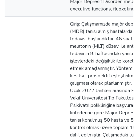
Majör Depresif Disorder, melato
executive functions, fluoxetine.
Giriş: Çalışmamızda majör depre
(MDB) tanısı almış hastalarda a
tedavisi başlandıktan 48 saat s
melatonin (MLT) düzeyi ile anti
tedavinin 8. haftasındaki yanıtı v
işlevlerdeki değişiklik ile korel
etmek amaçlanmıştır. Yöntem: 
kesitsel prospektif eşleştirilmi
çalışması olarak planlanmıştır.
Ocak 2022 tarihleri arasında B
Vakıf Üniversitesi Tıp Fakültesi
Psikiyatri polikliniğine başvura
kriterlerine göre Majör Depresi
tanısı konulmuş 50 hasta ve 50 s
kontrol olmak üzere toplam 100 
dahil edilmiştir. Çalışmadaki tüm 