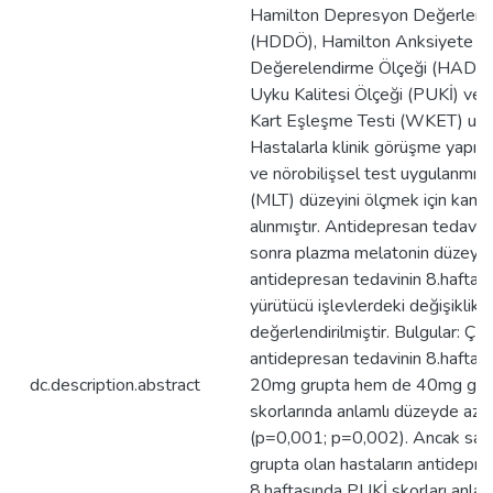
Hamilton Depresyon Değerlend
(HDDÖ), Hamilton Anksiyete
Değerelendirme Ölçeği (HADÖ),
Uyku Kalitesi Ölçeği (PUKİ) ve
Kart Eşleşme Testi (WKET) uygu
Hastalarla klinik görüşme yapılm
ve nörobilişsel test uygulanmış
(MLT) düzeyini ölçmek için kan ö
alınmıştır. Antidepresan tedavi
sonra plazma melatonin düzeyi 
antidepresan tedavinin 8.haftası
yürütücü işlevlerdeki değişiklik ile
değerlendirilmiştir. Bulgular: Ç
antidepresan tedavinin 8.haftas
dc.description.abstract
20mg grupta hem de 40mg gr
skorlarında anlamlı düzeyde aza
(p=0,001; p=0,002). Ancak sa
grupta olan hastaların antidepre
8.haftasında PUKİ skorları anla