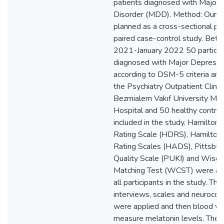
patients diagnosed with Major
Disorder (MDD). Method: Our 
planned as a cross-sectional pr
paired case-control study. Bet
2021-January 2022 50 particip
diagnosed with Major Depressi
according to DSM-5 criteria and
the Psychiatry Outpatient Clinic
Bezmialem Vakıf University Med
Hospital and 50 healthy contro
included in the study. Hamilton
Rating Scale (HDRS), Hamilton
Rating Scales (HADS), Pittsbu
Quality Scale (PUKI) and Wisco
Matching Test (WCST) were ad
all participants in the study. The 
interviews, scales and neurocogn
were applied and then blood w
measure melatonin levels. The