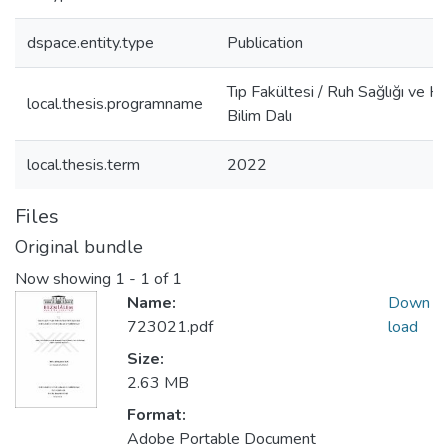
dspace.entity.type
Publication
Tıp Fakültesi / Ruh Sağlığı ve Ha
local.thesis.programname
Bilim Dalı
local.thesis.term
2022
Files
Original bundle
Now showing
1 - 1 of 1
Name:
Down
723021.pdf
load
Size:
2.63 MB
Format:
Adobe Portable Document