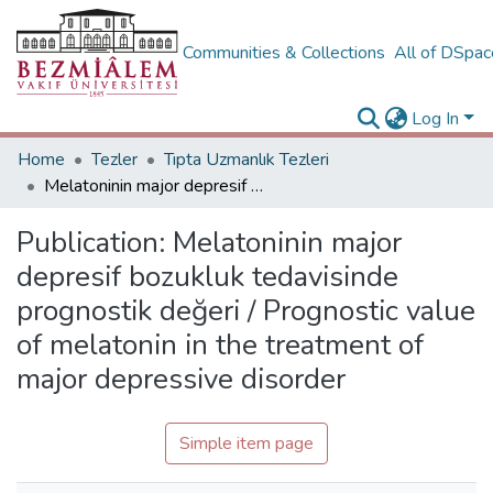
Communities & Collections
All of DSpa
Log In
Home
Tezler
Tıpta Uzmanlık Tezleri
Melatoninin major depresif bozukluk tedavisinde prognostik değeri / Prognostic value of melatonin in the treatment of major depressive disorder
Publication:
Melatoninin major
depresif bozukluk tedavisinde
prognostik değeri / Prognostic value
of melatonin in the treatment of
major depressive disorder
Simple item page