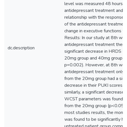
level was measured 48 hours af
antidepressant treatment and t
relationship with the response 
of the antidepressant treatmen
change in executive functions w
Results: In our study at 8th we
antidepressant treatment there
dc.description
significant decrease in HRDS sc
20mg group and 40mg group (
p=0.002). However, at 8th wee
antidepressant treatment only t
from the 20mg group had a signi
decrease in their PUKI scores (
similarly, a significant decrease/
WCST parameters was found in 
from the 20mg group (p<0.05). 
most studies results, the morni
was found to be significantly hig
untreated patient group compar