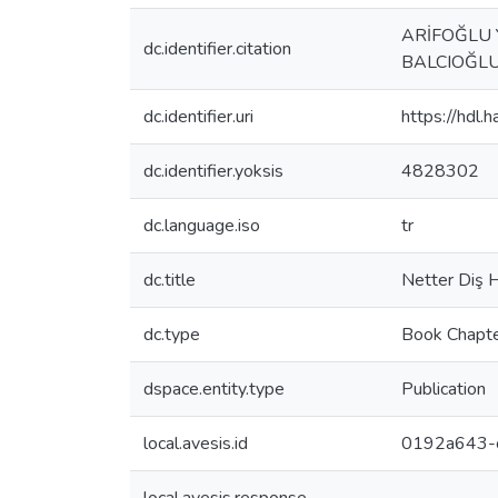
ARİFOĞLU Y.
dc.identifier.citation
BALCIOĞLU, 
dc.identifier.uri
https://hdl
dc.identifier.yoksis
4828302
dc.language.iso
tr
dc.title
Netter Diş H
dc.type
Book Chapt
dspace.entity.type
Publication
local.avesis.id
0192a643-