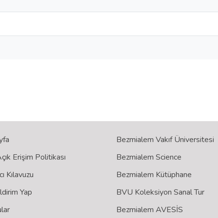
yfa
Bezmialem Vakıf Üniversitesi
ık Erişim Politikası
Bezmialem Science
cı Kılavuzu
Bezmialem Kütüphane
ildirim Yap
BVU Koleksiyon Sanal Tur
lar
Bezmialem AVESİS