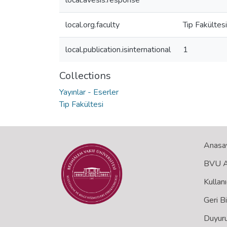
local.avesis.response
local.org.faculty
Tıp Fakültesi
local.publication.isinternational
1
Collections
Yayınlar - Eserler
Tıp Fakültesi
Anasa
BVU Aç
Kullanı
Geri B
Duyuru