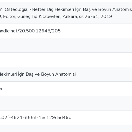
, Osteologia, -Netter Diş Hekimleri İçin Baş ve Boyun Anatomi
Editör, Güneş Tıp Kitabevleri, Ankara, ss.26-61, 2019
.handle.net/20.500.12645/205
ekimleri İçin Baş ve Boyun Anatomisi
er
c02f-4621-8558-1ec129c5d46c