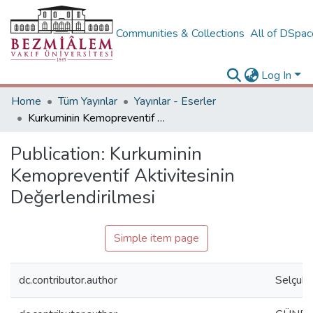
Communities & Collections
All of DSpa
Log In
Home
Tüm Yayınlar
Yayınlar - Eserler
Kurkuminin Kemopreventif Aktivitesinin Değerlendirilmesi
Publication:
Kurkuminin
Kemopreventif Aktivitesinin
Değerlendirilmesi
Simple item page
dc.contributor.author
Selçuk,