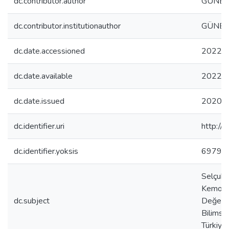
dc.contributor.author
GÜNEŞ 
dc.contributor.institutionauthor
GÜNEŞ 
dc.date.accessioned
2022-0
dc.date.available
2022-0
dc.date.issued
2020-1
dc.identifier.uri
http://
dc.identifier.yoksis
69790
Selçuk 
Kemopre
dc.subject
Değerlen
Bilimse
Türkiye