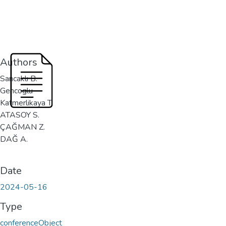
Authors
Sancaklı B.
Gencoglu
Katmerlikaya T.
ATASOY S.
ÇAĞMAN Z.
DAĞ A.
Date
2024-05-16
Type
conferenceObject