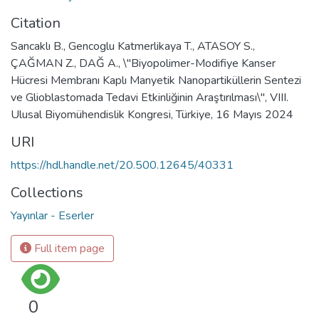
Citation
Sancaklı B., Gencoglu Katmerlikaya T., ATASOY S.,
ÇAĞMAN Z., DAĞ A., \"Biyopolimer-Modifiye Kanser
Hücresi Membranı Kaplı Manyetik Nanopartiküllerin Sentezi
ve Glioblastomada Tedavi Etkinliğinin Araştırılması\", VIII.
Ulusal Biyomühendislik Kongresi, Türkiye, 16 Mayıs 2024
URI
https://hdl.handle.net/20.500.12645/40331
Collections
Yayınlar - Eserler
Full item page
0