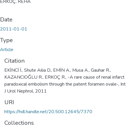
ERKOÇ, REHA
Date
2011-01-01
Type
Article
Citation
EKİNCİ İ., Shute Ailia D., EMİN A., Musa A., Gauhar R.,
KAZANCIOĞLU R., ERKOÇ R., -A rare cause of renal infarct
paradoxical embolism through the patent foramen ovale-, Int
J Urol Nephrol, 2011
URI
https://hdl.handle.net/20.500.12645/7370
Collections