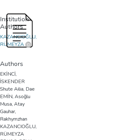
Institution
Authors
KAZANCIOĞLU,
RÜMEYZA
Authors
EKİNCİ,
İSKENDER
Shute Ailia, Dae
EMİN, Asoğlu
Musa, Atay
Gauhar,
Rakhymzhan
KAZANCIOĞLU,
RÜMEYZA