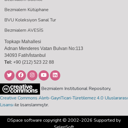
Bezmialem Kütüphane
BVU Koleksiyon Sanal Tur
Bezmialem AVESİS
Topkapı Mahallesi
Adnan Menderes Vatan Bulvarı No:113
34093 Fatih/İstanbul
Tel:
+90 (212) 523 22 88
Bezmialem Institutional Repository,
Creative Commons Alıntı-GayriTicari-Türetilemez 4.0 Uluslararası
Lisansı
ile lisanslanmıştır.
DSpace software
copyright © 2002-2026 Supported by
SelenSoft