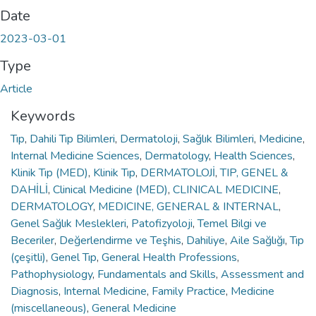
Date
2023-03-01
Type
Article
Keywords
Tıp
,
Dahili Tıp Bilimleri
,
Dermatoloji
,
Sağlık Bilimleri
,
Medicine
,
Internal Medicine Sciences
,
Dermatology
,
Health Sciences
,
Klinik Tıp (MED)
,
Klinik Tıp
,
DERMATOLOJİ
,
TIP, GENEL &
DAHİLİ
,
Clinical Medicine (MED)
,
CLINICAL MEDICINE
,
DERMATOLOGY
,
MEDICINE, GENERAL & INTERNAL
,
Genel Sağlık Meslekleri
,
Patofizyoloji
,
Temel Bilgi ve
Beceriler
,
Değerlendirme ve Teşhis
,
Dahiliye
,
Aile Sağlığı
,
Tıp
(çeşitli)
,
Genel Tıp
,
General Health Professions
,
Pathophysiology
,
Fundamentals and Skills
,
Assessment and
Diagnosis
,
Internal Medicine
,
Family Practice
,
Medicine
(miscellaneous)
,
General Medicine