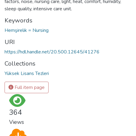
factors, noise, nursing care, light, heat, comfort, humidity,
sleep quality, intensive care unit.
Keywords
Hemşirelik = Nursing
URI
https://hdl.handle.net/20.500.12645/41276
Collections
Yüksek Lisans Tezleri
Full item page
364
Views