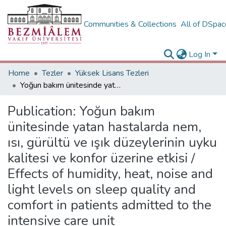
Communities & Collections
All of DSpa
Log In
Home
Tezler
Yüksek Lisans Tezleri
Yoğun bakım ünitesinde yatan hastalarda nem, ısı, gürültü ve ışık düzeylerinin uyku kalitesi ve konfor üzerine etkisi / Effects of humidity, heat, noise and light levels on sleep quality and comfort in patients admitted to the intensive care unit
Publication:
Yoğun bakım
ünitesinde yatan hastalarda nem,
ısı, gürültü ve ışık düzeylerinin uyku
kalitesi ve konfor üzerine etkisi /
Effects of humidity, heat, noise and
light levels on sleep quality and
comfort in patients admitted to the
intensive care unit