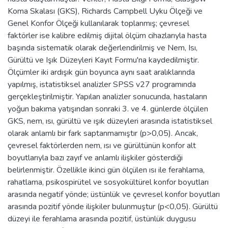
Koma Skalası (GKS), Richards Campbell Uyku Ölçeği ve
Genel Konfor Ölçeği kullanılarak toplanmış; çevresel
faktörler ise kalibre edilmiş dijital ölçüm cihazlarıyla hasta
başında sistematik olarak değerlendirilmiş ve Nem, Isı,
Gürültü ve Işık Düzeyleri Kayıt Formu'na kaydedilmiştir.
Ölçümler iki ardışık gün boyunca aynı saat aralıklarında
yapılmış, istatistiksel analizler SPSS v27 programında
gerçekleştirilmiştir. Yapılan analizler sonucunda, hastaların
yoğun bakıma yatışından sonraki 3. ve 4. günlerde ölçülen
GKS, nem, ısı, gürültü ve ışık düzeyleri arasında istatistiksel
olarak anlamlı bir fark saptanmamıştır (p>0,05). Ancak,
çevresel faktörlerden nem, ısı ve gürültünün konfor alt
boyutlarıyla bazı zayıf ve anlamlı ilişkiler gösterdiği
belirlenmiştir. Özellikle ikinci gün ölçülen ısı ile ferahlama,
rahatlama, psikospirütel ve sosyokültürel konfor boyutları
arasında negatif yönde; üstünlük ve çevresel konfor boyutları
arasında pozitif yönde ilişkiler bulunmuştur (p<0,05). Gürültü
düzeyi ile ferahlama arasında pozitif, üstünlük duygusu