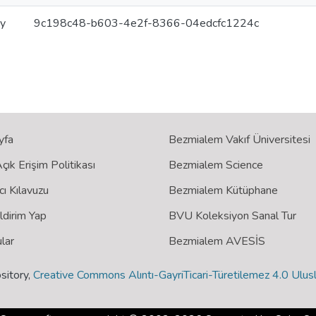
ry
9c198c48-b603-4e2f-8366-04edcfc1224c
yfa
Bezmialem Vakıf Üniversitesi
ık Erişim Politikası
Bezmialem Science
cı Kılavuzu
Bezmialem Kütüphane
ildirim Yap
BVU Koleksiyon Sanal Tur
lar
Bezmialem AVESİS
sitory,
Creative Commons Alıntı-GayriTicari-Türetilemez 4.0 Ulusl