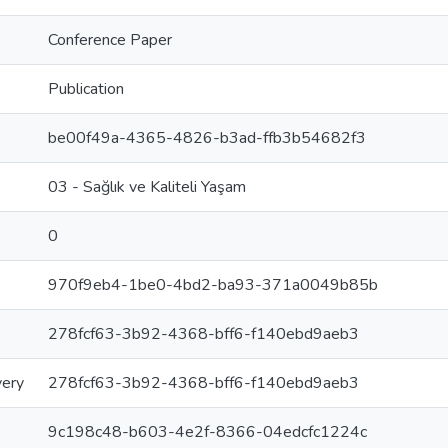
Conference Paper
Publication
be00f49a-4365-4826-b3ad-ffb3b54682f3
03 - Sağlık ve Kaliteli Yaşam
0
970f9eb4-1be0-4bd2-ba93-371a0049b85b
278fcf63-3b92-4368-bff6-f140ebd9aeb3
very
278fcf63-3b92-4368-bff6-f140ebd9aeb3
9c198c48-b603-4e2f-8366-04edcfc1224c