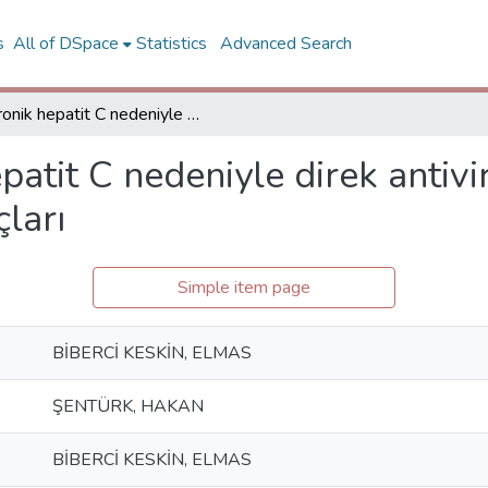
s
All of DSpace
Statistics
Advanced Search
Kronik hepatit C nedeniyle direk antiviral ajan tedavisi alan hastaların klinik sonuçları
patit C nedeniyle direk antivir
çları
Simple item page
BİBERCİ KESKİN, ELMAS
ŞENTÜRK, HAKAN
BİBERCİ KESKİN, ELMAS