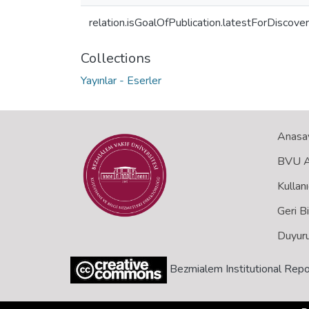
relation.isGoalOfPublication.latestForDiscove
Collections
Yayınlar - Eserler
Anasa
BVU Aç
Kullanı
Geri B
Duyuru
Bezmialem Institutional Repo