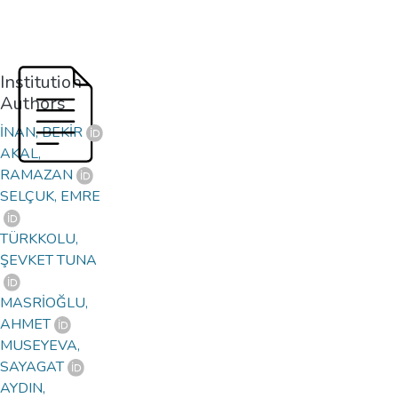
Institution
Authors
İNAN, BEKİR
AKAL,
RAMAZAN
SELÇUK, EMRE
TÜRKKOLU,
ŞEVKET TUNA
MASRİOĞLU,
AHMET
MUSEYEVA,
SAYAGAT
AYDIN,