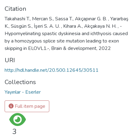
Citation
Takahashi T., Mercan S., Sassa T., Akçapınar G. B. , Yararbaş
K., Süsgün S., İşeri S. A. U. , Kihara A., Akçakaya N. H. , -
Hypomyelinating spastic dyskinesia and ichthyosis caused
by a homozygous splice site mutation leading to exon
skipping in ELOVL1.-, Brain & development, 2022
URI
http://hdl.handle.net/20.500.12645/30511
Collections
Yayınlar - Eserler
Full item page
3