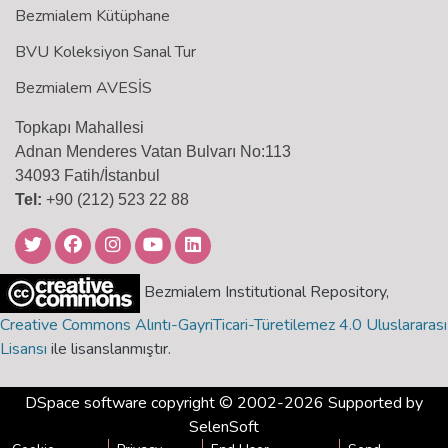
Bezmialem Kütüphane
BVU Koleksiyon Sanal Tur
Bezmialem AVESİS
Topkapı Mahallesi
Adnan Menderes Vatan Bulvarı No:113
34093 Fatih/İstanbul
Tel:
+90 (212) 523 22 88
Bezmialem Institutional Repository,
Creative Commons Alıntı-GayriTicari-Türetilemez 4.0 Uluslararası
Lisansı
ile lisanslanmıştır.
DSpace software
copyright © 2002-2026 Supported by
SelenSoft