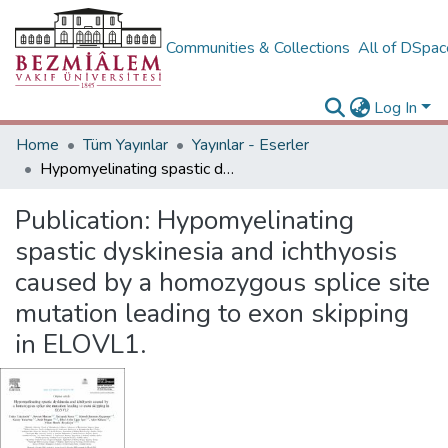
Communities & Collections
All of DSpa
Log In
Home
Tüm Yayınlar
Yayınlar - Eserler
Hypomyelinating spastic dyskinesia and ichthyosis caused by a homozygous splice site mutation leading to exon skipping in ELOVL1.
Publication:
Hypomyelinating
spastic dyskinesia and ichthyosis
caused by a homozygous splice site
mutation leading to exon skipping
in ELOVL1.