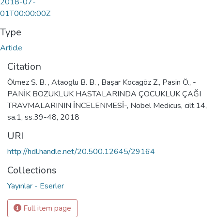
2018-07-
01T00:00:00Z
Type
Article
Citation
Ölmez S. B. , Ataoglu B. B. , Başar Kocagöz Z., Pasin Ö., -
PANİK BOZUKLUK HASTALARINDA ÇOCUKLUK ÇAĞI
TRAVMALARININ İNCELENMESİ-, Nobel Medicus, cilt.14,
sa.1, ss.39-48, 2018
URI
http://hdl.handle.net/20.500.12645/29164
Collections
Yayınlar - Eserler
Full item page