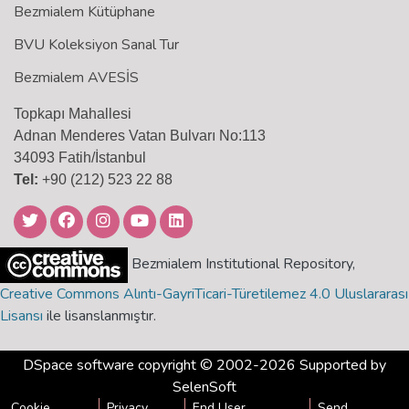
Bezmialem Kütüphane
BVU Koleksiyon Sanal Tur
Bezmialem AVESİS
Topkapı Mahallesi
Adnan Menderes Vatan Bulvarı No:113
34093 Fatih/İstanbul
Tel:
+90 (212) 523 22 88
Bezmialem Institutional Repository,
Creative Commons Alıntı-GayriTicari-Türetilemez 4.0 Uluslararası
Lisansı
ile lisanslanmıştır.
DSpace software
copyright © 2002-2026 Supported by
SelenSoft
Cookie
Privacy
End User
Send