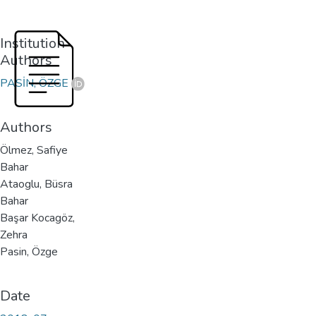
Institution
Authors
PASİN, ÖZGE
Authors
Ölmez, Safiye
Bahar
Ataoglu, Büsra
Bahar
Başar Kocagöz,
Zehra
Pasin, Özge
Date