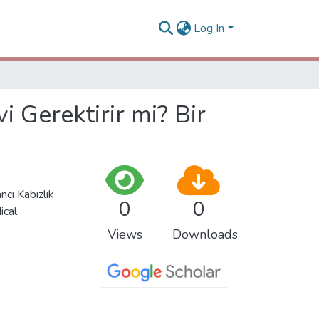
Log In
i Gerektirir mi? Bir
cı Kabızlık
0
0
ical
Views
Downloads