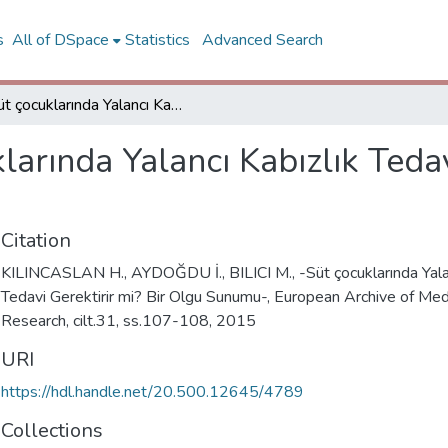
s
All of DSpace
Statistics
Advanced Search
Süt çocuklarında Yalancı Kabızlık Tedavi Gerektirir mi? Bir Olgu Sunumu
larında Yalancı Kabızlık Tedav
Citation
KILINCASLAN H., AYDOĞDU İ., BILICI M., -Süt çocuklarında Yalan
Tedavi Gerektirir mi? Bir Olgu Sunumu-, European Archive of Med
Research, cilt.31, ss.107-108, 2015
URI
https://hdl.handle.net/20.500.12645/4789
Collections