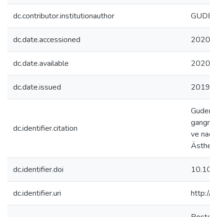
dc.contributor.institutionauthor
GUDER
dc.date.accessioned
2020-1
dc.date.available
2020-1
dc.date.issued
2019-0
Guder S
gangren
dc.identifier.citation
ve nadir
Ästheti
dc.identifier.doi
10.10
dc.identifier.uri
http://