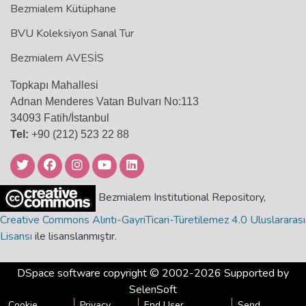
Bezmialem Kütüphane
BVU Koleksiyon Sanal Tur
Bezmialem AVESİS
Topkapı Mahallesi
Adnan Menderes Vatan Bulvarı No:113
34093 Fatih/İstanbul
Tel:
+90 (212) 523 22 88
Bezmialem Institutional Repository,
Creative Commons Alıntı-GayriTicari-Türetilemez 4.0 Uluslararası
Lisansı
ile lisanslanmıştır.
DSpace software
copyright © 2002-2026 Supported by
SelenSoft
Cookie
Privacy
End User
Send