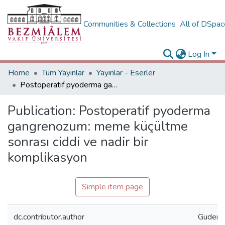
Communities & Collections
All of DSpa
Log In
Home
Tüm Yayınlar
Yayınlar - Eserler
Postoperatif pyoderma gangrenozum: meme küçültme sonrası ciddi ve nadir bir komplikasyon
Publication:
Postoperatif pyoderma
gangrenozum: meme küçültme
sonrası ciddi ve nadir bir
komplikasyon
Simple item page
dc.contributor.author
Guder, 