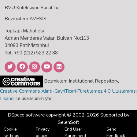
BVU Koleksiyon Sanal Tur
Bezmialem AVESİS
Topkapı Mahallesi
Adnan Menderes Vatan Bulvarı No:113
34093 Fatih/İstanbul
Tel:
+90 (212) 523 22 88
Bezmialem Institutional Repository,
Creative Commons Alıntı-GayriTicari-Türetilemez 4.0 Uluslararası
Lisansı
ile lisanslanmıştır.
DSpace software
copyright © 2002-2026 Supported by
SelenSoft
Cookie
Privacy
End User
Send
settings
policy
Agreement
Feedback