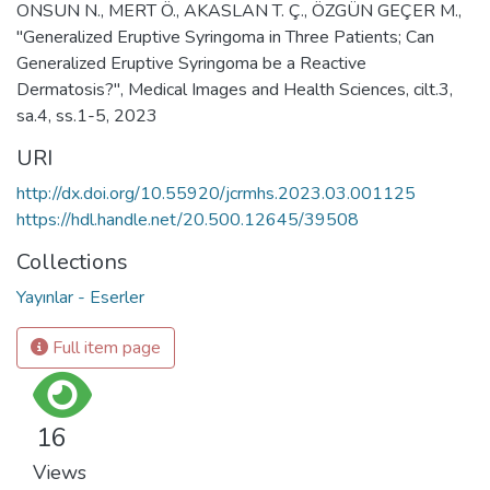
ONSUN N., MERT Ö., AKASLAN T. Ç., ÖZGÜN GEÇER M.,
"Generalized Eruptive Syringoma in Three Patients; Can
Generalized Eruptive Syringoma be a Reactive
Dermatosis?", Medical Images and Health Sciences, cilt.3,
sa.4, ss.1-5, 2023
URI
http://dx.doi.org/10.55920/jcrmhs.2023.03.001125
https://hdl.handle.net/20.500.12645/39508
Collections
Yayınlar - Eserler
Full item page
16
Views