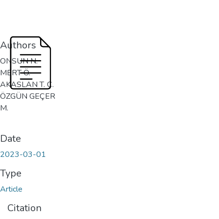
Authors
ONSUN N.
MERT Ö.
AKASLAN T. Ç.
ÖZGÜN GEÇER
M.
Date
2023-03-01
Type
Article
Citation