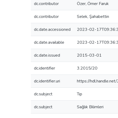
dc.contributor
Özer, Ömer Faruk
dc.contributor
Selek, Şahabettin
dc.date.accessioned
2023-02-17T09:36:
dc.date.available
2023-02-17T09:36:
dc.date.issued
2015-03-01
dc.identifier
3.2015/20
dc.identifier.uri
https://hdl.handle.n
dc.subject
Tıp
dc.subject
Sağlık Bilimleri