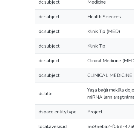
dc.subject
Medicine
dc.subject
Health Sciences
dc.subject
Klinik Tıp (MED)
dc.subject
Klinik Tıp
dc.subject
Clinical Medicine (MED
dc.subject
CLINICAL MEDICINE
Yaşa bağlı maküla dejen
dc.title
miRNA ların araştırılma
dspace.entity.type
Project
local.avesis.id
5695eba2-f068-47a