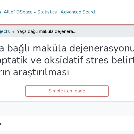
s
All of DSpace
Statistics
Advanced Search
jects
Yaşa bağlı maküla dejenerasyonu olan hastaların etiyopatolojisinde apoptatik ve oksidatif stres belirteçleri ile tedavide olası hedef miRNA ların araştırılması
a bağlı maküla dejenerasyonu
ptatik ve oksidatif stres belir
ın araştırılması
Simple item page
ri