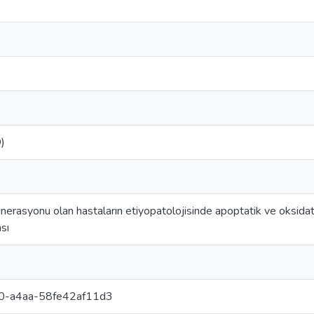
)
erasyonu olan hastaların etiyopatolojisinde apoptatik ve oksidatif
sı
0-a4aa-58fe42af11d3