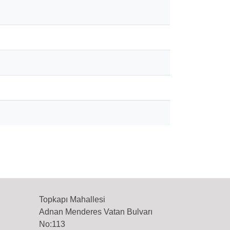
Topkapı Mahallesi
Adnan Menderes Vatan Bulvarı
No:113