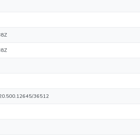
38Z
38Z
et/20.500.12645/36512