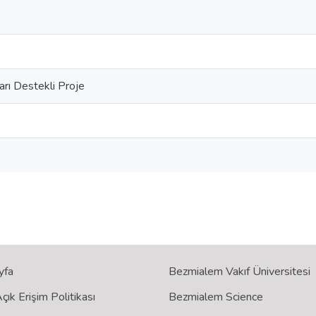
rı Destekli Proje
yfa
Bezmialem Vakıf Üniversitesi
ık Erişim Politikası
Bezmialem Science