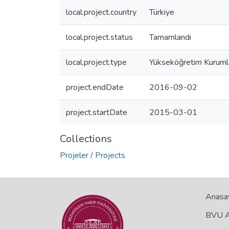
local.project.country
Türkiye
local.project.status
Tamamlandı
local.project.type
Yükseköğretim Kurumla
project.endDate
2016-09-02
project.startDate
2015-03-01
Collections
Projeler / Projects
Anasa
BVU Aç