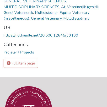
GENERAL
,
VETERINARY SCIENCES
,
MULTIDISCIPLINARY SCIENCES
,
At
,
Veterinerlik (çeşitli)
,
Genel Veterinerlik
,
Multidisipliner
,
Equine
,
Veterinary
(miscellaneous)
,
General Veterinary
,
Multidisciplinary
URI
https://hdl.handle.net/20.500.12645/39199
Collections
Projeler / Projects
Full item page