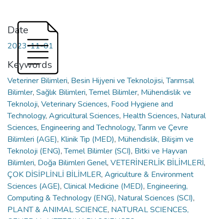
Date
2023-11-01
Keywords
Veteriner Bilimleri
,
Besin Hijyeni ve Teknolojisi
,
Tarımsal
Bilimler
,
Sağlık Bilimleri
,
Temel Bilimler
,
Mühendislik ve
Teknoloji
,
Veterinary Sciences
,
Food Hygiene and
Technology
,
Agricultural Sciences
,
Health Sciences
,
Natural
Sciences
,
Engineering and Technology
,
Tarım ve Çevre
Bilimleri (AGE)
,
Klinik Tıp (MED)
,
Mühendislik, Bilişim ve
Teknoloji (ENG)
,
Temel Bilimler (SCI)
,
Bitki ve Hayvan
Bilimleri
,
Doğa Bilimleri Genel
,
VETERİNERLİK BİLİMLERİ
,
ÇOK DİSİPLİNLİ BİLİMLER
,
Agriculture & Environment
Sciences (AGE)
,
Clinical Medicine (MED)
,
Engineering,
Computing & Technology (ENG)
,
Natural Sciences (SCI)
,
PLANT & ANIMAL SCIENCE
,
NATURAL SCIENCES,