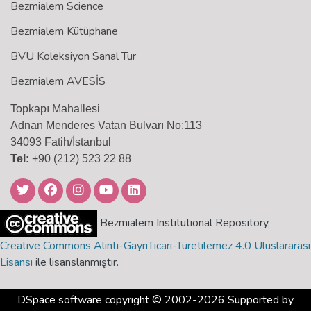
Bezmialem Science
Bezmialem Kütüphane
BVU Koleksiyon Sanal Tur
Bezmialem AVESİS
Topkapı Mahallesi
Adnan Menderes Vatan Bulvarı No:113
34093 Fatih/İstanbul
Tel:
+90 (212) 523 22 88
Bezmialem Institutional Repository,
Creative Commons Alıntı-GayriTicari-Türetilemez 4.0 Uluslararası
Lisansı
ile lisanslanmıştır.
DSpace software
copyright © 2002-2026 Supported by