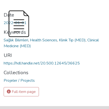
Date
2022-01-01
Keywords
Sağlık Bilimleri
,
Health Sciences
,
Klinik Tıp (MED)
,
Clinical
Medicine (MED)
URI
https://hdl.handle.net/20.500.12645/36625
Collections
Projeler / Projects
Full item page