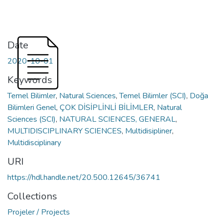
Date
2020-10-01
Keywords
Temel Bilimler
,
Natural Sciences
,
Temel Bilimler (SCI)
,
Doğa
Bilimleri Genel
,
ÇOK DİSİPLİNLİ BİLİMLER
,
Natural
Sciences (SCI)
,
NATURAL SCIENCES, GENERAL
,
MULTIDISCIPLINARY SCIENCES
,
Multidisipliner
,
Multidisciplinary
URI
https://hdl.handle.net/20.500.12645/36741
Collections
Projeler / Projects