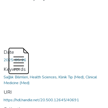
Date
2025-05-26
Keywords
Sağlık Bilimleri
,
Health Sciences
,
Klinik Tıp (Med)
,
Clinical
Medicine (Med)
URI
https://hdl.handle.net/20.500.12645/40691