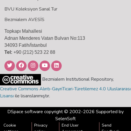
BVU Koleksiyon Sanal Tur
Bezmialem AVESİS
Topkapı Mahallesi
Adnan Menderes Vatan Bulvarı No:113
34093 Fatih/İstanbul
Tel:
+90 (212) 523 22 88
Bezmialem Institutional Repository,
Creative Commons Alıntı-GayriTicari-Türetilemez 4.0 Uluslararası
Lisansı
ile lisanslanmıştır.
DSpace software
copyright © 2002-2026 Supported by
SelenSoft
Cookie
Privacy
End User
Send