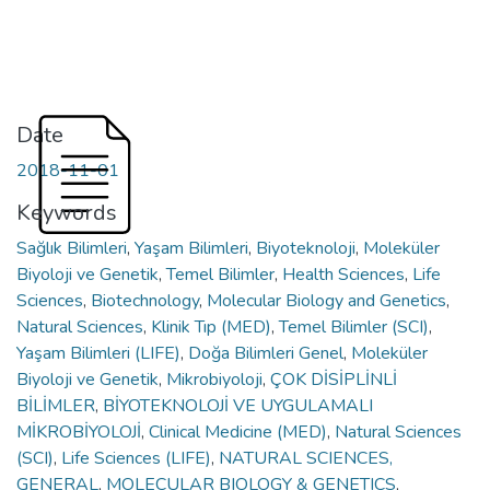
Date
2018-11-01
Keywords
Sağlık Bilimleri
,
Yaşam Bilimleri
,
Biyoteknoloji
,
Moleküler
Biyoloji ve Genetik
,
Temel Bilimler
,
Health Sciences
,
Life
Sciences
,
Biotechnology
,
Molecular Biology and Genetics
,
Natural Sciences
,
Klinik Tıp (MED)
,
Temel Bilimler (SCI)
,
Yaşam Bilimleri (LIFE)
,
Doğa Bilimleri Genel
,
Moleküler
Biyoloji ve Genetik
,
Mikrobiyoloji
,
ÇOK DİSİPLİNLİ
BİLİMLER
,
BİYOTEKNOLOJİ VE UYGULAMALI
MİKROBİYOLOJİ
,
Clinical Medicine (MED)
,
Natural Sciences
(SCI)
,
Life Sciences (LIFE)
,
NATURAL SCIENCES,
GENERAL
,
MOLECULAR BIOLOGY & GENETICS
,