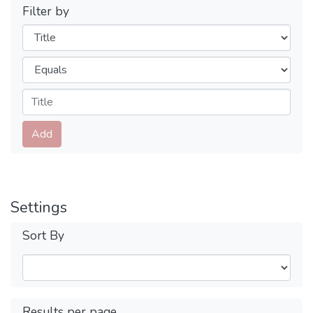
Filter by
Filters
Operators
Submit
Add
Settings
Sort By
Results per page