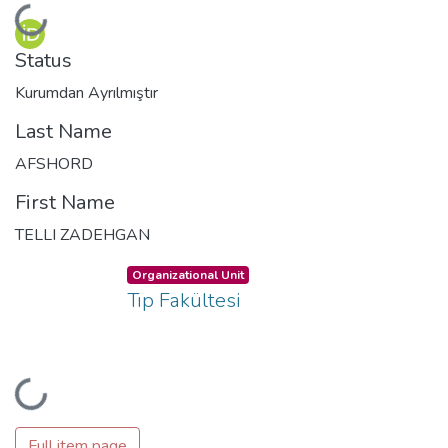
Loading...
Status
Kurumdan Ayrılmıştır
Last Name
AFSHORD
First Name
TELLI ZADEHGAN
Organizational Unit
Tıp Fakültesi
Loading...
Full item page