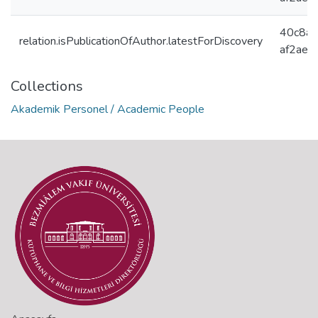
40c8a4
relation.isPublicationOfAuthor.latestForDiscovery
af2ae9
Collections
Akademik Personel / Academic People