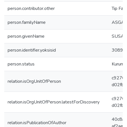
person.contributor.other
Tıp Fakü
person.familyName
ASGA
person.givenName
SUSA
person.identifier.yoksisid
30896
person.status
Kurumda
c9270
relation.isOrgUnitOfPerson
d02fb
c9270
relation.isOrgUnitOfPerson.latestForDiscovery
d02fb
40c8a4
relation.isPublicationOfAuthor
af2ae9