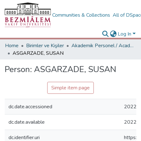
Communities & Collections
All of DSpa
Log In
Home
Birimler ve Kişiler
Akademik Personel / Academic People
ASGARZADE, SUSAN
Person:
ASGARZADE, SUSAN
Simple item page
dc.date.accessioned
2022-1
dc.date.available
2022-1
dc.identifier.uri
https:/