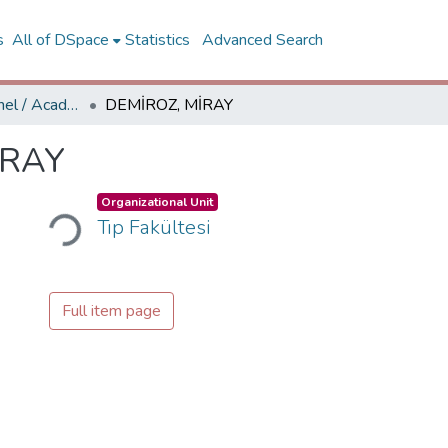
s
All of DSpace
Statistics
Advanced Search
Akademik Personel / Academic People
DEMİROZ, MİRAY
İRAY
Organizational Unit
Tıp Fakültesi
Loading...
Full item page