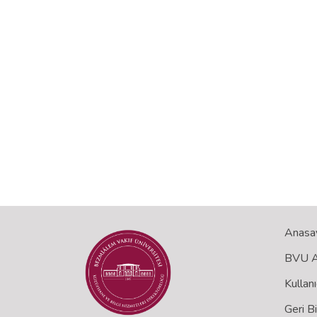
Anasa
BVU Aç
Kullanı
Geri B