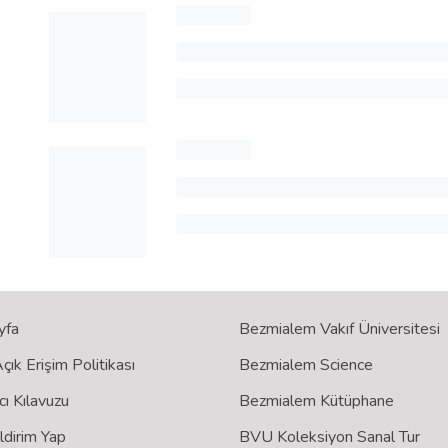
yfa
Bezmialem Vakıf Üniversitesi
ık Erişim Politikası
Bezmialem Science
cı Kılavuzu
Bezmialem Kütüphane
ildirim Yap
BVU Koleksiyon Sanal Tur