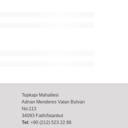
Topkapı Mahallesi
Adnan Menderes Vatan Bulvarı
No:113
34093 Fatih/İstanbul
Tel:
+90 (212) 523 22 88