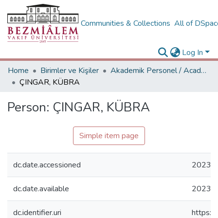
Communities & Collections
All of DSpa
Log In
Home
Birimler ve Kişiler
Akademik Personel / Academic People
ÇINGAR, KÜBRA
Person:
ÇINGAR, KÜBRA
Simple item page
dc.date.accessioned
2023-0
dc.date.available
2023-0
dc.identifier.uri
https:/