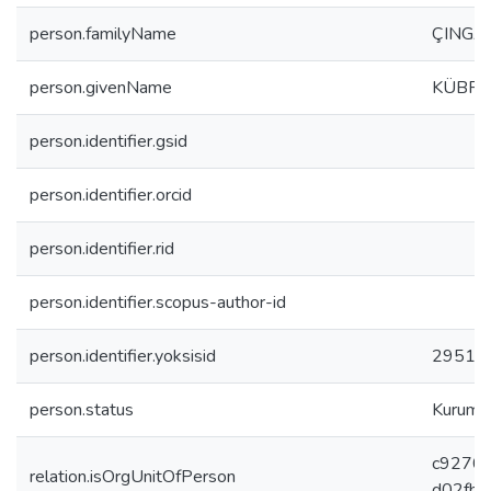
person.familyName
ÇINGA
person.givenName
KÜBR
person.identifier.gsid
person.identifier.orcid
person.identifier.rid
person.identifier.scopus-author-id
person.identifier.yoksisid
29518
person.status
Kurumda
c9270
relation.isOrgUnitOfPerson
d02fb