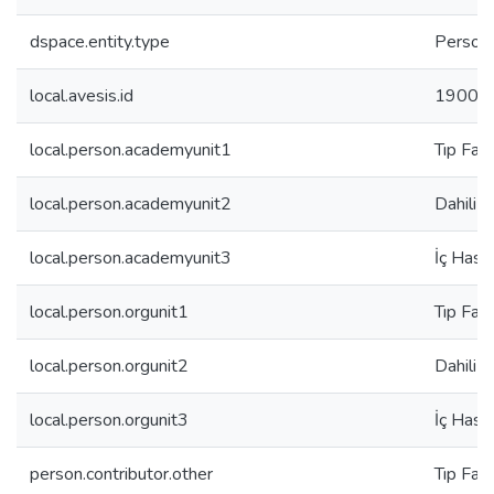
dspace.entity.type
Person
local.avesis.id
19002
local.person.academyunit1
Tıp Fakü
local.person.academyunit2
Dahili T
local.person.academyunit3
İç Hasta
local.person.orgunit1
Tıp Fakü
local.person.orgunit2
Dahili T
local.person.orgunit3
İç Hasta
person.contributor.other
Tıp Fakü