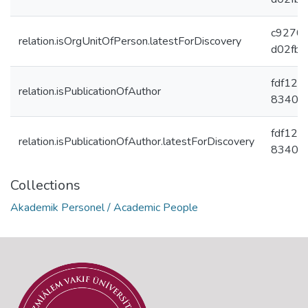
c9270
relation.isOrgUnitOfPerson.latestForDiscovery
d02fb
fdf125
relation.isPublicationOfAuthor
83401
fdf125
relation.isPublicationOfAuthor.latestForDiscovery
83401
Collections
Akademik Personel / Academic People