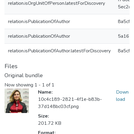
relation.isOrgUnitOfPerson.latestForDiscovery
5ec2d
relation.isPublicationOfAuthor
8a5cff
relation.isPublicationOfAuthor
5a16df
relation.isPublicationOfAuthor.latestForDiscovery
8a5cff
Files
Original bundle
Now showing
1 - 1 of 1
Name:
Down
10c4c189-2821-4f1e-b83b-
load
37d148bc03cf.png
Size:
201.72 KB
Format: