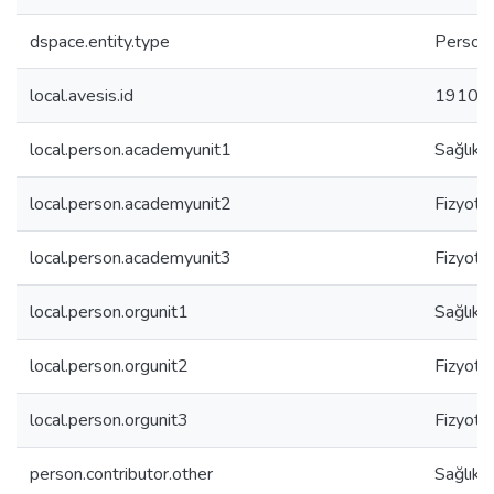
dspace.entity.type
Person
local.avesis.id
19100
local.person.academyunit1
Sağlık B
local.person.academyunit2
Fizyote
local.person.academyunit3
Fizyote
local.person.orgunit1
Sağlık B
local.person.orgunit2
Fizyote
local.person.orgunit3
Fizyote
person.contributor.other
Sağlık B