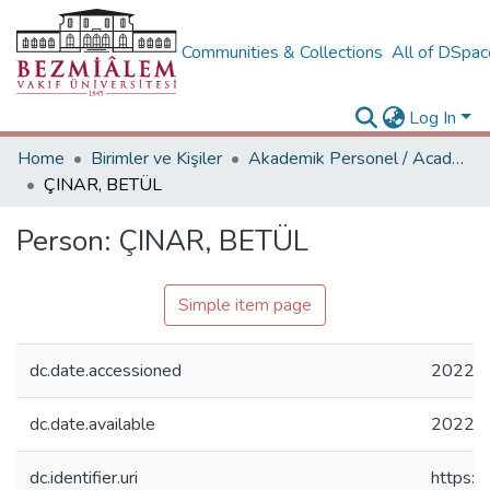
Communities & Collections
All of DSpa
Log In
Home
Birimler ve Kişiler
Akademik Personel / Academic People
ÇINAR, BETÜL
Person:
ÇINAR, BETÜL
Simple item page
dc.date.accessioned
2022-1
dc.date.available
2022-1
dc.identifier.uri
https:/