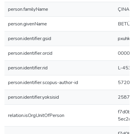
person.familyName
ÇINAR
person.givenName
BETÜL
person.identifier.gsid
pxuhkf
person.identifier.orcid
0000-
person.identifier.rid
L-453
person.identifier.scopus-author-id
57203
person.identifier.yoksisid
25874
f7d0b8
relation.isOrgUnitOfPerson
5ec2d
f7d0b8