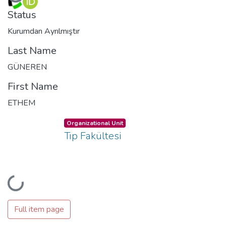
Loading...
Status
Kurumdan Ayrılmıştır
Last Name
GÜNEREN
First Name
ETHEM
Organizational Unit
Tıp Fakültesi
Loading...
Full item page